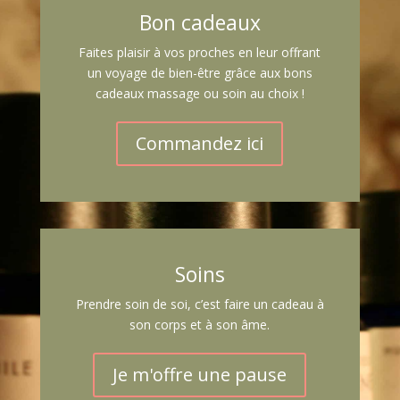
Bon cadeaux
Faites plaisir à vos proches en leur offrant
un voyage de bien-être grâce aux bons
cadeaux massage ou soin au choix !
Commandez ici
Soins
Prendre soin de soi, c’est faire un cadeau à
son corps et à son âme.
Je m'offre une pause