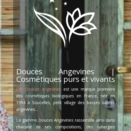
Douces Angevines |
Cosmétiques purs et vivants
Les Douces Angevines
est une marque pionnière
des cosmétiques biologiques en France, née en
1994 à Soucelles, petit village des basses vallées
angevines…
La gamme Douces Angevines rassemble ainsi dans
chacune de ses compositions, des synergies