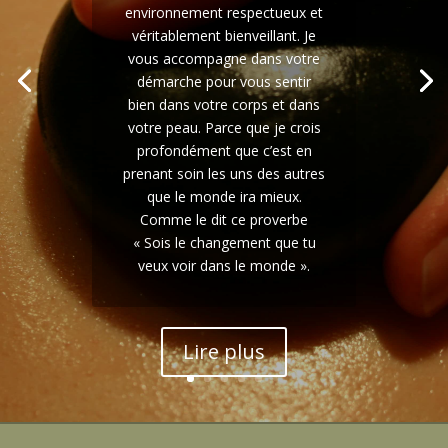
environnement respectueux et
circadiens naturels,
véritablement bienveillant. Je
cette formule anti-âge et anti-
vous accompagne dans votre
tâches agit au moment où
démarche pour vous sentir
votre peau en a le plus besoin :
bien dans votre corps et dans
la nuit. Découvrez la crème de
votre peau. Parce que je crois
nuit universelle conçue pour les
profondément que c’est en
peaux dès 30 ans,
prenant soin les uns des autres
pour régénérer votre peau
que le monde ira mieux.
pendant votre
Comme le dit ce proverbe
sommeil. Elle stimule l'éclat
« Sois le changement que tu
naturel de...
veux voir dans le monde ».
Lire plus