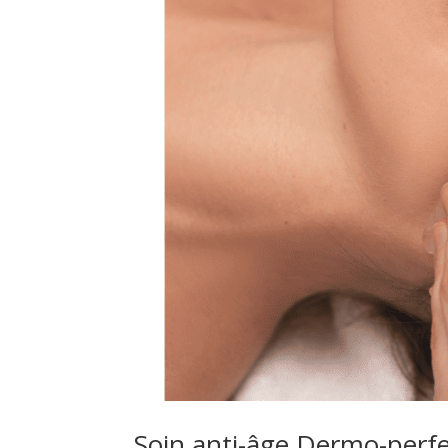
Soin anti-âge Dermo-perf