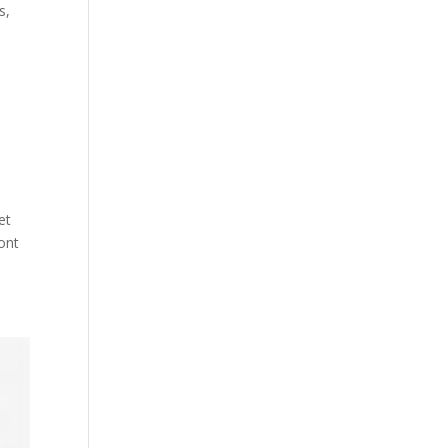
s,
et
ont