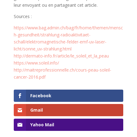
leur envoyant ou en partageant cet article.
Sources :
https://www.bag.admin.ch/bag/fr/home/themen/mensc
h-gesundheit/strahlung-radioaktivitaet-
schall/elektromagnetische-felder-emf-uv-laser-
licht/sonne_uv-strahlung.html
http://dermato-info.fr/article/le_soleil_et_la_peau
https://www.soleil.info/
http://maitreprofessionnelle.ch/cours-peau-soleil-
cancer-2016.pdf
Facebook
Gmail
Yahoo Mail