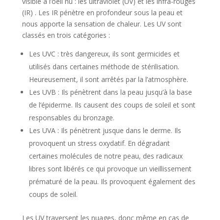
visible à l’oeil nu : les ultraviolet (UV) et les infra-rouges
(IR) . Les IR pénètre en profondeur sous la peau et
nous apporte la sensation de chaleur. Les UV sont
classés en trois catégories :
Les UVC : très dangereux, ils sont germicides et
utilisés dans certaines méthode de stérilisation.
Heureusement, il sont arrêtés par la l’atmosphère.
Les UVB : Ils pénètrent dans la peau jusqu’à la base
de l’épiderme. Ils causent des coups de soleil et sont
responsables du bronzage.
Les UVA : Ils pénètrent jusque dans le derme. Ils
provoquent un stress oxydatif. En dégradant
certaines molécules de notre peau, des radicaux
libres sont libérés ce qui provoque un vieillissement
prématuré de la peau. Ils provoquent également des
coups de soleil.
Les UV traversent les nuages, donc même en cas de